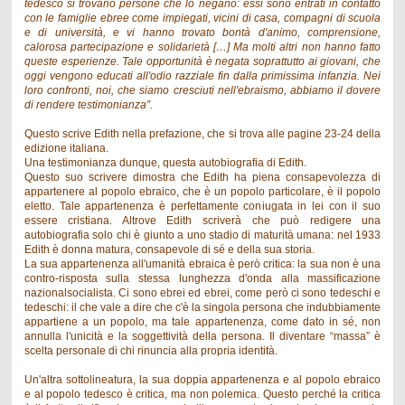
tedesco si trovano persone che lo negano: essi sono entrati in contatto
con le famiglie ebree come impiegati, vicini di casa, compagni di scuola
e di università, e vi hanno trovato bontà d'animo, comprensione,
calorosa partecipazione e solidarietà […] Ma molti altri non hanno fatto
queste esperienze. Tale opportunità è negata soprattutto ai giovani, che
oggi vengono educati all'odio razziale fin dalla primissima infanzia. Nei
loro confronti, noi, che siamo cresciuti nell'ebraismo, abbiamo il dovere
di rendere testimonianza”.
Questo scrive Edith nella prefazione, che si trova alle pagine 23-24 della
edizione italiana.
Una testimonianza dunque, questa autobiografia di Edith.
Questo suo scrivere dimostra che Edith ha piena consapevolezza di
appartenere al popolo ebraico, che è un popolo particolare, è il popolo
eletto. Tale appartenenza è perfettamente coniugata in lei con il suo
essere cristiana. Altrove Edith scriverà che può redigere una
autobiografia solo chi è giunto a uno stadio di maturità umana: nel 1933
Edith è donna matura, consapevole di sé e della sua storia.
La sua appartenenza all'umanità ebraica è però critica: la sua non è una
contro-risposta sulla stessa lunghezza d'onda alla massificazione
nazionalsocialista. Ci sono ebrei ed ebrei, come però ci sono tedeschi e
tedeschi: il che vale a dire che c'è la singola persona che indubbiamente
appartiene a un popolo, ma tale appartenenza, come dato in sé, non
annulla l'unicità e la soggettività della persona. Il diventare “massa” è
scelta personale di chi rinuncia alla propria identità.
Un'altra sottolineatura, la sua doppia appartenenza e al popolo ebraico
e al popolo tedesco è critica, ma non polemica. Questo perché la critica