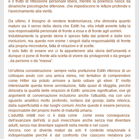
è il frutto di riflessione personale libera, mentre la polemica nasce da
dinamiche psicologiche difensive, che impediscono le letture profonde e
l'avvicinamento alla verità.
Da ultimo, il bisogno di rendere testimonianza, che dimostra quanto
maturo sia il senso della storia che Edith ha: ella infatti avverte tutta la
sua responsabilità personale di fronte a essa e di fronte agli uomini.
Indubbiamente la grande storia è spesso fatta dai potenti e dalle loro
rivoluzioni, ma questo non esime i singoli dalla responsabilità di fronte
alla propria microstoria, fatta di relazioni e di scelte.
Il solo fatto di essere vivi ci fa appartenere alla storia dell'umanità e
dunque ci pone di fronte alla scelta di vivere da protagonisti o da gregari
, da persone o da “massa”.
Un'ultima considerazione: sempre nella prefazione Edith riferisce di un
colloquio avuto con una amica ebrea, nel tentativo di comprendere
come Hitler sia potuto arrivare a tanto odiare gli ebrei. E' molto
interessante questa breve annotazione, fatta quasi di sfuggita, perché
dimostra la qualità delle relazioni di Edith: amicizie significative, ove gli
argomenti di conversazione includono anche l'attualità, ma con uno
sguardo analitico molto profondo, lontano dal gossip, dalla retorica,
dalla superficialità e dai luoghi comuni. Anche questo è essere persona,
responsabile del proprio livello di maturità umana.
L'adultità infatti non ci è data come come ovvia conseguenza
dell'avanzare dell'età: si può invecchiare anche senza mai diventare
adulti, senza mai diventare sapienti nella mente e nel cuore.
Ancora, non si diventa maturi da soli. Il contesto relazionale è
indispensabile perché è dal confronto che ciascuno rielabora poi