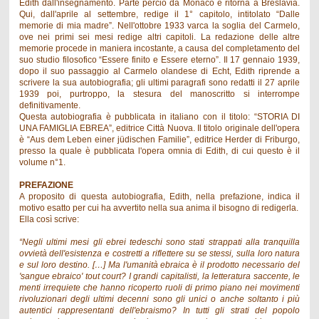
Edith dall'insegnamento. Parte perciò da Monaco e ritorna a Breslavia.
Qui, dall'aprile al settembre, redige il 1° capitolo, intitolato “Dalle
memorie di mia madre”. Nell'ottobre 1933 varca la soglia del Carmelo,
ove nei primi sei mesi redige altri capitoli. La redazione delle altre
memorie procede in maniera incostante, a causa del completamento del
suo studio filosofico “Essere finito e Essere eterno”. Il 17 gennaio 1939,
dopo il suo passaggio al Carmelo olandese di Echt, Edith riprende a
scrivere la sua autobiografia; gli ultimi paragrafi sono redatti il 27 aprile
1939 poi, purtroppo, la stesura del manoscritto si interrompe
definitivamente.
Questa autobiografia è pubblicata in italiano con il titolo: “STORIA DI
UNA FAMIGLIA EBREA”, editrice Città Nuova. Il titolo originale dell'opera
è “Aus dem Leben einer jüdischen Familie”, editrice Herder di Friburgo,
presso la quale è pubblicata l'opera omnia di Edith, di cui questo è il
volume n°1.
PREFAZIONE
A proposito di questa autobiografia, Edith, nella prefazione, indica il
motivo esatto per cui ha avvertito nella sua anima il bisogno di redigerla.
Ella così scrive:
“Negli ultimi mesi gli ebrei tedeschi sono stati strappati alla tranquilla
ovvietà dell'esistenza e costretti a riflettere su se stessi, sulla loro natura
e sul loro destino. […] Ma l'umanità ebraica è il prodotto necessario del
'sangue ebraico' tout court? I grandi capitalisti, la letteratura saccente, le
menti irrequiete che hanno ricoperto ruoli di primo piano nei movimenti
rivoluzionari degli ultimi decenni sono gli unici o anche soltanto i più
autentici rappresentanti dell'ebraismo? In tutti gli strati del popolo