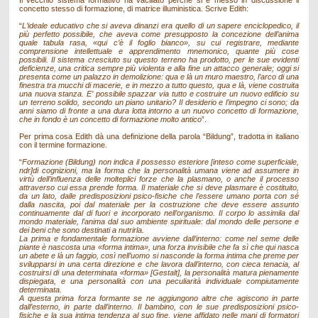
Il vecchio sistema formativo ha vacillato perché si è messo in discussione il
concetto stesso di formazione, di matrice illuministica. Scrive Edith:
“
L’ideale educativo che si aveva dinanzi era quello di un sapere enciclopedico, il
più perfetto possibile, che aveva come presupposto la concezione dell’anima
quale tabula rasa, «qui c’è il foglio bianco», su cui registrare, mediante
comprensione intellettuale e apprendimento mnemonico, quante più cose
possibili. Il sistema cresciuto su questo terreno ha prodotto, per le sue evidenti
deficienze, una critica sempre più violenta e alla fine un attacco generale; oggi si
presenta come un palazzo in demolizione: qua e là un muro maestro, l’arco di una
finestra tra mucchi di macerie, e in mezzo a tutto questo, qua e là, viene costruita
una nuova stanza. E’ possibile spazzar via tutto e costruire un nuovo edificio su
un terreno solido, secondo un piano unitario? Il desiderio e l’impegno ci sono; da
anni siamo di fronte a una dura lotta intorno a un nuovo concetto di formazione,
che in fondo è un concetto di formazione molto antico
”.
Per prima cosa Edith dà una definizione della parola “Bildung”, tradotta in italiano
con il termine formazione.
“
Formazione (Bildung) non indica il possesso esteriore [inteso come superficiale,
ndr]di cognizioni, ma la forma che la personalità umana viene ad assumere in
virtù dell’influenza delle molteplici forze che la plasmano, o anche il processo
attraverso cui essa prende forma. Il materiale che si deve plasmare è costituito,
da un lato, dalle predisposizioni psico-fisiche che l’essere umano porta con sé
dalla nascita, poi dal materiale per la costruzione che deve essere assunto
continuamente dal di fuori e incorporato nell’organismo. Il corpo lo assimila dal
mondo materiale, l’anima dal suo ambiente spirituale: dal mondo delle persone e
dei beni che sono destinati a nutrirla.
La prima e fondamentale formazione avviene dall’interno: come nel seme delle
piante è nascosta una «forma intima», una forza invisibile che fa sì che qui nasca
un abete e là un faggio, così nell’uomo si nasconde la forma intima che preme per
svilupparsi in una certa direzione e che lavora dall’interno, con cieca tenacia, al
costruirsi di una determinata «forma» [Gestalt], la personalità matura pienamente
dispiegata, e una personalità con una peculiarità individuale compiutamente
determinata.
A questa prima forza formante se ne aggiungono altre che agiscono in parte
dall’esterno, in parte dall’interno. Il bambino, con le sue predisposizioni psico-
fisiche e la sua intima tendenza al suo fine, viene affidato nelle mani di formatori