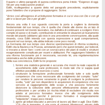
Il quarto e ultimo paragrafo di questa conferenza porta il titolo: “Esigenze di oggi.
Vie per una realizzazione pratica”.
Edith, ricollegandosi a quanto detto nel paragrafo precedente, esplicitamente
pone l’obiettivo che si propone di raggiungere. Scrive:
“
Arrivo così all’esigenza di un’istituzione formativa in cui si viva con Dio e con gli
altri e si lavori per Dio e per gli altri
”.
Ancora una volta il suo sguardo concreto la porta a cogliere la domanda
fondamentale del suo tempo, che è quella che chiede alle donne da un lato di
essere presenti nel mondo lavorativo, ma dall’altra di continuare a svolgere il loro
compito di spose e di madri, contribuendo in entrambe le situazioni al risanamento
morale del popolo (abbiamo già visto in una precedente conversazione, alla quale
rimando, cosa Edith intenda con questa espressione e quali comportamenti,
presenti nel suo tempo, ella abbia indicato come poco morali).
La Germania del suo tempo vive diverse sperimentazioni di riforma scolastica;
Edith cita la Baviera e la Prussia, annotando però che questi tentativi, pur lodevoli,
si trovano a dover fare i conti con un sovraccarico dei piani di studio e strutture
esageratamente complicate per esami e abilitazioni. Per raggiungere l’obiettivo di
una riforma funzionante poi è necessaria, secondo lei, una regolamentazione
sistematica anche delle professioni.
Nella sua concretezza, Edith fa tre proposte:
fornire una statistica generale e accurata che mostri la reale capacità di
assorbimento delle varie professioni, in modo tale che si sappia quali
effettive possibilità di esercizio ci sono
strutturare la formazione professionale fornendo tutte e solo quelle
competenze che sono necessarie allo svolgimento del compito: “tutte”
per rendere le persone veramente in grado di svolgere la professione
scelta, “solo” per non disperdersi in acquisizioni di competenze che non
servono al raggiungimento dello scopo e che possono fortemente
distorcere la selezione delle persone effettivamente dotate per una
professione o per un’altra (si rischia infatti di escludere chi risulta non
adatto al percorso formativo invece che allo svolgimento della
professione, ma perché il percorso formativo è esageratamente
“totipotente”, troppo poco mirato)
aprire gli istituti educativi a percorsi di lavoro più liberi e agili. Dice Edith:
“
Ciò che io immagino, è una sorta di sistema Montessori, attuato dalla