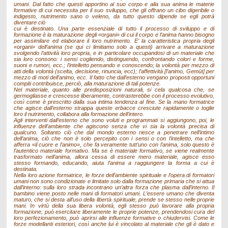
umani. Dal fatto che questi apportino al suo corpo e alla sua anima le materie
formative di cui necessita per il suo sviluppo, che gli offrano un cibo digeribile o
indigesto, nutrimento sano o veleno, da tutto questo dipende se egli potrà
diventare ciò
cui è destinato. Una parte essenziale di tutto il processo di sviluppo e di
formazione è la maturazione degli «organi» di cui il corpo e l’anima hanno bisogno
per assimilare ed elaborare il loro nutrimento. E’ la caratteristica propria degli
«organi» dell’anima (se qui ci limitiamo solo a questi) arrivare a maturazione
svolgendo l’attività loro propria, e in particolare occupandosi di un materiale che
sia loro consono: i sensi cogliendo, distinguendo, confrontando colori e forme,
suoni e rumori, ecc.; l’intelletto pensando e conoscendo; la volontà per mezzo di
atti della volontà (scelta, decisione, rinuncia, ecc); l’affettività [l’animo, Gemüt] per
mezzo di moti dell’animo, ecc. Il fatto che dall’esterno vengano proposti opportuni
compiti contribuisce, perciò, alla maturazione di tali potenze.
Nel materiale, quanto alle predisposizioni naturali, si cela qualcosa che, se
germogliasse e crescesse liberamente, contrasterebbe con il processo evolutivo,
così come è prescritto dalla sua intima tendenza al fine. Se la mano formatrice
che agisce dall’esterno strappa queste erbacce cresciute rapidamente o toglie
loro il nutrimento, collabora alla formazione dell’intero.
Agli interventi dall’esterno che sono voluti e programmati si aggiungono, poi, le
influenze dell’ambiente che agiscono senza che vi sia la volontà precisa di
qualcuno. Soltanto ciò che dal mondo esterno riesce a penetrare nell’intimo
dell’anima, ciò che non è solo percepito con i sensi o con l’intelletto, ma che
afferra «il cuore e l’animo», che fa veramente tutt’uno con l’anima, solo questo è
l’autentico materiale formativo. Ma se è materiale formativo, se viene realmente
trasformato nell’anima, allora cessa di essere mero materiale, agisce esso
stesso formando, educando, aiuta l’anima a raggiungere la forma a cui è
destinata.
Nella loro azione formatrice, le forze dell’ambiente spirituale e l’opera di formatori
umani non sono condizionate e limitate solo dalla formazione primaria che si attua
dall’interno: sulla loro strada incontrano un’altra forza che plasma dall’interno. Il
bambino viene posto nelle mani di formatori umani. L’essere umano che diventa
maturo, che si desta all’uso della libertà spirituale, prende se stesso nelle proprie
mani. In virtù della sua libera volontà, egli stesso può lavorare alla propria
formazione, può esercitare liberamente le proprie potenze, prendendosi cura del
loro perfezionamento, può aprirsi alle influenze formative o chiudervisi. Come le
forze modellanti esteriori, così anche lui è vincolato al materiale che gli è dato e