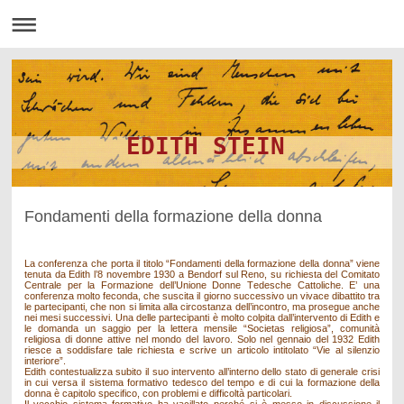
EDITH STEIN
Fondamenti della formazione della donna
La conferenza che porta il titolo “Fondamenti della formazione della donna” viene
tenuta da Edith l’8 novembre 1930 a Bendorf sul Reno, su richiesta del Comitato
Centrale per la Formazione dell’Unione Donne Tedesche Cattoliche. E’ una
conferenza molto feconda, che suscita il giorno successivo un vivace dibattito tra
le partecipanti, che non si limita alla circostanza dell’incontro, ma prosegue anche
nei mesi successivi. Una delle partecipanti è molto colpita dall’intervento di Edith e
le domanda un saggio per la lettera mensile “Societas religiosa”, comunità
religiosa di donne attive nel mondo del lavoro. Solo nel gennaio del 1932 Edith
riesce a soddisfare tale richiesta e scrive un articolo intitolato “Vie al silenzio
interiore”.
Edith contestualizza subito il suo intervento all’interno dello stato di generale crisi
in cui versa il sistema formativo tedesco del tempo e di cui la formazione della
donna è capitolo specifico, con problemi e difficoltà particolari.