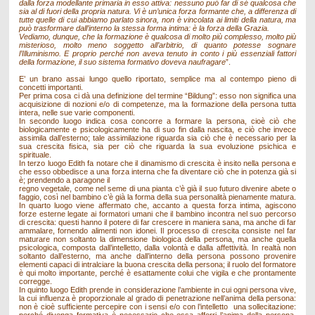
dalla forza modellante primaria in esso attiva: nessuno può far di sé qualcosa che
sia al di fuori della propria natura. Vi è un’unica forza formante che, a differenza di
tutte quelle di cui abbiamo parlato sinora, non è vincolata ai limiti della natura, ma
può trasformare dall’interno la stessa forma intima: è la forza della Grazia.
Vediamo, dunque, che la formazione è qualcosa di molto più complesso, molto più
misterioso, molto meno soggetto all’arbitrio, di quanto potesse sognare
l’Illuminismo. E proprio perché non aveva tenuto in conto i più essenziali fattori
della formazione, il suo sistema formativo doveva naufragare
”.
E’ un brano assai lungo quello riportato, semplice ma al contempo pieno di
concetti importanti.
Per prima cosa ci dà una definizione del termine “Bildung”: esso non significa una
acquisizione di nozioni e/o di competenze, ma la formazione della persona tutta
intera, nelle sue varie componenti.
In secondo luogo indica cosa concorre a formare la persona, cioè ciò che
biologicamente e psicologicamente ha di suo fin dalla nascita, e ciò che invece
assimila dall’esterno; tale assimilazione riguarda sia ciò che è necessario per la
sua crescita fisica, sia per ciò che riguarda la sua evoluzione psichica e
spirituale.
In terzo luogo Edith fa notare che il dinamismo di crescita è insito nella persona e
che esso obbedisce a una forza interna che fa diventare ciò che in potenza già si
è; prendendo a paragone il
regno vegetale, come nel seme di una pianta c’è già il suo futuro divenire abete o
faggio, così nel bambino c’è già la forma della sua personalità pienamente matura.
In quarto luogo viene affermato che, accanto a questa forza intima, agiscono
forze esterne legate ai formatori umani che il bambino incontra nel suo percorso
di crescita: questi hanno il potere di far crescere in maniera sana, ma anche di far
ammalare, fornendo alimenti non idonei. Il processo di crescita consiste nel far
maturare non soltanto la dimensione biologica della persona, ma anche quella
psicologica, composta dall’intelletto, dalla volontà e dalla affettività. In realtà non
soltanto dall’esterno, ma anche dall’interno della persona possono provenire
elementi capaci di intralciare la buona crescita della persona; il ruolo del formatore
è qui molto importante, perché è esattamente colui che vigila e che prontamente
corregge.
In quinto luogo Edith prende in considerazione l’ambiente in cui ogni persona vive,
la cui influenza è proporzionale al grado di penetrazione nell’anima della persona:
non è cioè sufficiente percepire con i sensi e/o con l’intelletto una sollecitazione: