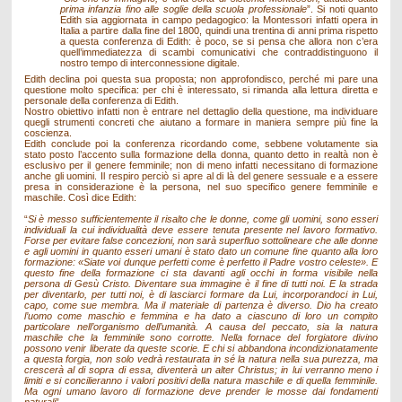
prima infanzia fino alle soglie della scuola professionale
”. Si noti quanto
Edith sia aggiornata in campo pedagogico: la Montessori infatti opera in
Italia a partire dalla fine del 1800, quindi una trentina di anni prima rispetto
a questa conferenza di Edith: è poco, se si pensa che allora non c’era
quell’immediatezza di scambi comunicativi che contraddistinguono il
nostro tempo di interconnessione digitale.
Edith declina poi questa sua proposta; non approfondisco, perché mi pare una
questione molto specifica: per chi è interessato, si rimanda alla lettura diretta e
personale della conferenza di Edith.
Nostro obiettivo infatti non è entrare nel dettaglio della questione, ma individuare
quegli strumenti concreti che aiutano a formare in maniera sempre più fine la
coscienza.
Edith conclude poi la conferenza ricordando come, sebbene volutamente sia
stato posto l’accento sulla formazione della donna, quanto detto in realtà non è
esclusivo per il genere femminile; non di meno infatti necessitano di formazione
anche gli uomini. Il respiro perciò si apre al di là del genere sessuale e a essere
presa in considerazione è la persona, nel suo specifico genere femminile e
maschile. Così dice Edith:
“
Si è messo sufficientemente il risalto che le donne, come gli uomini, sono esseri
individuali la cui individualità deve essere tenuta presente nel lavoro formativo.
Forse per evitare false concezioni, non sarà superfluo sottolineare che alle donne
e agli uomini in quanto esseri umani è stato dato un comune fine quanto alla loro
formazione: «Siate voi dunque perfetti come è perfetto il Padre vostro celeste». E
questo fine della formazione ci sta davanti agli occhi in forma visibile nella
persona di Gesù Cristo. Diventare sua immagine è il fine di tutti noi. E la strada
per diventarlo, per tutti noi, è di lasciarci formare da Lui, incorporandoci in Lui,
capo, come sue membra. Ma il materiale di partenza è diverso. Dio ha creato
l’uomo come maschio e femmina e ha dato a ciascuno di loro un compito
particolare nell’organismo dell’umanità. A causa del peccato, sia la natura
maschile che la femminile sono corrotte. Nella fornace del forgiatore divino
possono venir liberate da queste scorie. E chi si abbandona incondizionatamente
a questa forgia, non solo vedrà restaurata in sé la natura nella sua purezza, ma
crescerà al di sopra di essa, diventerà un alter Christus; in lui verranno meno i
limiti e si concilieranno i valori positivi della natura maschile e di quella femminile.
Ma ogni umano lavoro di formazione deve prender le mosse dai fondamenti