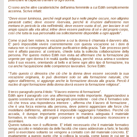
potenziare la capacità d’amare di ogni donna.
Ci sono anche altre caratteristiche dell’anima femminile a cui Edith semplicemente
accenna. Scrive infatti:
“
Deve esser luminosa, perché negli angoli bui e nelle pieghe oscure, non allignino
parassiti cattivi; deve essere riservata, perché le irruzioni dall’esterno non
mettano in pericolo la vita nell’intimità; deve essere vuota di sé, per lasciare in sé
ampio spazio alla vita altrui; infine deve essere padrona di sé e del proprio corpo,
così che tutta la sua personalità sia sollecitamente disponibile a ogni appello
”.
Come si può ben notare, la vocazione a cui la donna è chiamata è davvero alta.
E’ però impossibile vivere coerentemente con questa vocazione se i doni di
natura non si consegnano all’azione purificatrice della grazia. Tale processo però
non è affatto passivo: al contrario, chiede tutta la sollecita collaborazione della
persona. Per questo motivo Edith non esita ad affermare che la formazione più
urgente per ogni donna è in realtà quella religiosa, perché essa anima e sostiene
tutto il suo essere, orientando al bello e al bene ogni altro tipo di formazione, tra
cui anche l’acquisizione delle competenze lavorative. Scrive Edith:
“
Tutto questo ci dimostra che ciò che la donna deve essere secondo la sua
vocazione originaria, lo può diventare solo se alla formazione naturale, che
agisce dall’interno, si aggiunge anche la formazione dovuta alla grazia. Perciò il
nucleo di ogni formazione della donna dovrà essere la formazione religiosa
”.
Il terzo paragrafo porta il titolo: “Il lavoro esterno di formazione”.
Edith apre il paragrafo con una affermazione molto importante. Agganciandosi a
quanto sostenuto al termine del paragrafo precedente - cioè che è formativo solo
ciò che trova una rispondenza interiore -, afferma che il lavoro di formazione ,
che è una forza esterna alla persona, deve potersi agganciare alle forze che
modellano dall’interno, altrimenti è impossibile raggiungere l’obiettivo. Perché ciò
accada, è dunque importante presentare in maniera adeguata il materiale
formativo, in modo che gli organi corporei e spirituali lo possano riconoscere e
assimilare.
Questo tuttavia non è sufficiente. E’ infatti necessario che il materiale formativo
venga accolto e rielaborato da delle facoltà che siano addestrate a farlo; le facoltà
però si esercitano soltanto se vengono a contatto con del materiale concreto. E’
esattamente a questo punto che si colloca la scuola, come luogo in cui per la