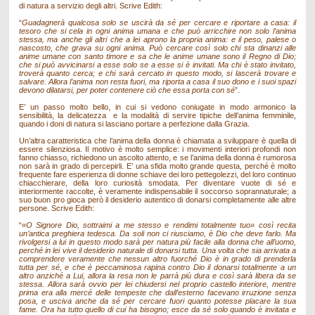
di natura a servizio degli altri. Scrive Edith:
“
Guadagnerà qualcosa solo se uscirà da sé per cercare e riportare a casa: il
tesoro che si cela in ogni anima umana e che può arricchire non solo l’anima
stessa, ma anche gli altri che a lei aprono la propria anima: e il peso, palese o
nascosto, che grava su ogni anima. Può cercare così solo chi sta dinanzi alle
anime umane con santo timore e sa che le anime umane sono il Regno di Dio;
che si può avvicinarsi a esse solo se a esse si è invitati. Ma chi è stato invitato,
troverà quanto cerca; e chi sarà cercato in questo modo, si lascerà trovare e
salvare. Allora l’anima non resta fuori, ma riporta a casa il suo dono e i suoi spazi
devono dilatarsi, per poter contenere ciò che essa porta con sé
”.
E’ un passo molto bello, in cui si vedono coniugate in modo armonico la
sensibilità, la delicatezza e la modalità di servire tipiche dell’anima femminile,
quando i doni di natura si lasciano portare a perfezione dalla Grazia.
Un’altra caratteristica che l’anima della donna è chiamata a sviluppare è quella di
essere silenziosa. Il motivo è molto semplice: i movimenti interiori profondi non
fanno chiasso, richiedono un ascolto attento, e se l’anima della donna è rumorosa
non sarà in grado di percepirli. E’ una sfida molto grande questa, perché è molto
frequente fare esperienza di donne schiave dei loro pettegolezzi, del loro continuo
chiacchierare, della loro curiosità smodata. Per diventare vuote di sé e
interiormente raccolte, è veramente indispensabile il soccorso soprannaturale; a
suo buon pro gioca però il desiderio autentico di donarsi completamente alle altre
persone. Scrive Edith:
“
«O Signore Dio, sottraimi a me stesso e rendimi totalmente tuo» così recita
un’antica preghiera tedesca. Da soli non ci riusciamo, è Dio che deve farlo. Ma
rivolgersi a lui in questo modo sarà per natura più facile alla donna che all’uomo,
perché in lei vive il desiderio naturale di donarsi tutta. Una volta che sia arrivata a
comprendere veramente che nessun altro fuorché Dio è in grado di prenderla
tutta per sé, e che è peccaminosa rapina contro Dio il donarsi totalmente a un
altro anziché a Lui, allora la resa non le parrà più dura e così sarà libera da se
stessa. Allora sarà ovvio per lei chiudersi nel proprio castello interiore, mentre
prima era alla mercé delle tempeste che dall’esterno facevano irruzione senza
posa, e usciva anche da sé per cercare fuori quanto potesse placare la sua
fame. Ora ha tutto quello di cui ha bisogno; esce da sé solo quando è invitata e