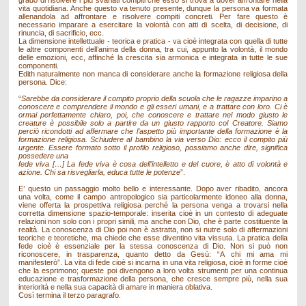
grado di risolvere i più svariati compiti che esso si trova a dover affrontare nella
vita quotidiana. Anche questo va tenuto presente, dunque la persona va formata
allenandola ad affrontare e risolvere compiti concreti. Per fare questo è
necessario imparare a esercitare la volontà con atti di scelta, di decisione, di
rinuncia, di sacrificio, ecc.
La dimensione intellettuale - teorica e pratica - va cioè integrata con quella di tutte
le altre componenti dell’anima della donna, tra cui, appunto la volontà, il mondo
delle emozioni, ecc, affinché la crescita sia armonica e integrata in tutte le sue
componenti.
Edith naturalmente non manca di considerare anche la formazione religiosa della
persona. Dice:
“
Sarebbe da considerare il compito proprio della scuola che le ragazze imparino a
conoscere e comprendere il mondo e gli esseri umani, e a trattare con loro. Ci è
ormai perfettamente chiaro, poi, che conoscere e trattare nel modo giusto le
creature è possibile solo a partire da un giusto rapporto col Creatore. Siamo
perciò ricondotti ad affermare che l’aspetto più importante della formazione è la
formazione religiosa. Schiudere al bambino la via verso Dio: ecco il compito più
urgente. Essere formato sotto il profilo religioso, possiamo anche dire, significa
possedere una
fede viva […] La fede viva è cosa dell’intelletto e del cuore, è atto di volontà e
azione. Chi sa risvegliarla, educa tutte le potenze
”.
E’ questo un passaggio molto bello e interessante. Dopo aver ribadito, ancora
una volta, come il campo antropologico sia particolarmente idoneo alla donna,
viene offerta la prospettiva religiosa perché la persona venga a trovarsi nella
corretta dimensione spazio-temporale: inserita cioè in un contesto di adeguate
relazioni non solo con i propri simili, ma anche con Dio, che è parte costituente la
realtà. La conoscenza di Dio poi non è astratta, non si nutre solo di affermazioni
teoriche e teoretiche, ma chiede che esse diventino vita vissuta. La pratica della
fede cioè è essenziale per la stessa conoscenza di Dio. Non si può non
riconoscere, in trasparenza, quanto detto da Gesù: “A chi mi ama mi
manifesterò”. La vita di fede cioè si incarna in una vita religiosa, cioè in forme cioè
che la esprimono; queste poi divengono a loro volta strumenti per una continua
educazione e trasformazione della persona, che cresce sempre più, nella sua
interiorità e nella sua capacità di amare in maniera oblativa.
Così termina il terzo paragrafo.