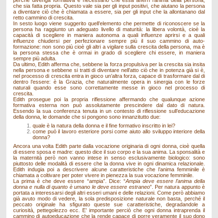
perché divenga formativa è necessario che essa afferri l’anima della persona,
che sia fatta propria. Questo vale sia per gli input positivi, che aiutano la persona
a diventare ciò che è chiamata a essere, sia per gli input che la allontanano dal
retto cammino di crescita.
In sesto luogo viene suggerito quell’elemento che permette di riconoscere se la
persona ha raggiunto un adeguato livello di maturità: la libera volontà, cioè la
capacità di scegliere in maniera autonoma a quali influenze aprirsi e a quali
influenze chiudersi per perfezionare sempre più il suo cammino di auto-
formazione: non sono più cioè gli altri a vigilare sulla crescita della persona, ma è
la persona stessa che è ormai in grado di scegliere chi essere, in maniera
sempre più adulta.
Da ultimo, Edith afferma che, sebbene la forza propulsiva per la crescita sia insita
nella persona e sebbene si tratti di diventare nell’atto ciò che in potenza già si è,
nel processo di crescita entra in gioco un’altra forza, capace di trasformare dal di
dentro l’essere: è la Grazia, che naturalmente opera in sinergia con le forze
naturali quando esse sono correttamente messe in gioco nel processo di
crescita.
Edith prosegue poi la propria riflessione affermando che qualunque azione
formativa esterna non può assolutamente prescindere dal dato di natura.
Essendo la sua conferenza tenuta in un contesto di riflessione sull’educazione
della donna, le domande che si pongono sono innanzitutto due:
quale è la natura della donna e il fine formativo inscritto in lei?
come può il lavoro esteriore porsi come aiuto allo sviluppo interiore della
donna?
Ancora una volta Edith parte dalla vocazione originaria di ogni donna, cioè quella
di essere sposa e madre: questo dice il suo corpo e la sua anima. La sponsalità e
la maternità però non vanno intese in senso esclusivamente biologico: sono
piuttosto delle modalità di essere che la donna vive in ogni dinamica relazionale.
Edith indugia poi a descrivere alcune caratteristiche che l’anima femminile è
chiamata a coltivare per poter vivere in pienezza la sua vocazione femminile.
La prima è che deve essere “ampia”. Dice: “
Ampia deve essere l’anima della
donna e nulla di quanto è umano le deve essere estraneo
”. Per natura appunto è
portata a interessarsi degli altri esseri umani e delle relazioni. Come però abbiamo
già avuto modo di vedere, la sola predisposizione naturale non basta, perché il
peccato originale ha sfigurato queste sue caratteristiche, degradandole a
curiosità, pettegolezzo ecc. E’ importante perciò che ogni donna intraprenda il
cammino di autoeducazione che la rende capace di porre veramente il suo dono