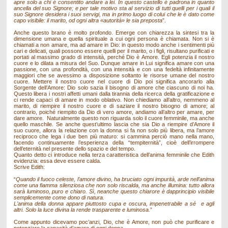
apre solo a chi è consentito andare a lei. In questo castello è padrona in quanto
ancella del suo Signore; e per tale motivo sta al servizio di tutti quelli per i quali il
suo Signore desidera i suoi servigi, ma in primo luogo di colui che le è dato come
capo visibile: il marito, od ogni altra «autorità» le sia preposta
”.
Anche questo brano è molto profondo. Emerge con chiarezza la sintesi tra la
dimensione umana e quella spirituale a cui ogni persona è chiamata. Non si è
chiamati a non amare, ma ad amare in Dio: in questo modo anche i sentimenti più
cari e delicati, quali possono essere quelli per il marito, o i figli, risultano purificati e
portati al massimo grado di intensità, perché Dio è Amore. Egli potenzia il nostro
cuore e lo dilata a misura del Suo. Dunque amare in Lui significa amare con una
passione, con una profondità, con una intensità e con una fedeltà infinitamente
maggiori che se avessimo a disposizione soltanto le risorse umane del nostro
cuore. Mettere il nostro cuore nel cuore di Dio poi significa ancorarlo alla
Sorgente dell’Amore: Dio solo sazia il bisogno di amore che ciascuno di noi ha.
Questo libera i nostri affetti umani dalla tirannia della ricerca della gratificazione e
ci rende capaci di amare in modo oblativo. Non chiediamo all’altro, nemmeno al
marito, di riempire il nostro cuore e di saziare il nostro bisogno di amore; al
contrario, poiché riempito da Dio di vero amore, andiamo all’altro per amare, per
dare amore. Naturalmente questo non riguarda solo il cuore femminile, ma anche
quello maschile. Se anche quest’ultimo lascia che sia Dio a riempire d’Amore il
suo cuore, allora la relazione con la donna si fa non solo più libera, ma l’amore
reciproco che lega i due ben più maturo: si cammina perciò mano nella mano,
facendo continuamente l’esperienza della “tempiternità”, cioè dell’irrompere
dell’eternità nel presente dello spazio e del tempo.
Quanto detto ci introduce nella terza caratteristica dell’anima femminile che Edith
evidenzia: essa deve essere calda.
Scrive Edith:
“
Quando il fuoco celeste, l’amore divino, ha bruciato ogni impurità, arde nell’anima
come una fiamma silenziosa che non solo riscalda, ma anche illumina: tutto allora
sarà luminoso, puro e chiaro. Sì, neanche questo chiarore è dapprincipio visibile
semplicemente come dono di natura.
L’anima della donna appare piuttosto cupa e oscura, impenetrabile a sé e agli
altri. Solo la luce divina la rende trasparente e luminosa.
”
Come appunto dicevamo poc’anzi, Dio, che è Amore, non può che purificare e