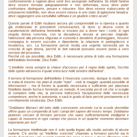
conformemente a ragione deve venir loro assegnato nell’anima. Se infatti l’anima
deve essere formata adeguatamente e non deformata, essa deve poter
confrontare, distinguere, pesare e misurare. Non deve essere traboccante di
entusiasmo indefinito, non deve essere messa in uno stato di agitazione fanatica:
deve raggiungere una sensibilità raffinata e un giudizio critico acuto
”.
Queste parole di Edith risultano ancora più comprensibili se si ripensa a quanto
già evidenziato in precedenti conversazioni, là dove si diceva come le
caratteristiche dell’anima femminile si trovano poi a dover fare i conti, in ogni
singola donna concreta, con la decadenza dovuta al peccato originale:
l’attenzione alla persona sfigurata in curiosità e desiderio di primeggiare, l’essere
compagna in essere succube e dipendente, la relazione in pettegolezzo e
invadenza, ecc. La formazione perciò risulta una urgente necessità per la
crescita di ogni donna, perché le doti naturali possano essere poste a vero
servizio del prossimo.
Perché ciò sia possibile, dice Edith, è necessario prima di tutto una formazione
dell’intelletto femminile. Dice Edith:
“
L’intelletto resta sempre la chiave d’accesso per il regno dello spirito, l’occhio
dello spirito attraverso il quale entra luce nelle tenebre dell’anima
”.
Il terreno di formazione dell’intelletto è l’esercizio concreto, dunque lo studio: non
si tratta di inserire nei piani di studio “tutto” - cioè la maggior quantità possibile di
informazioni -, ma di fornire la quantità necessaria e sufficiente per plasmare
l’intelletto dando forma e fornendo un metodo. A seconda poi di ciò che si sceglie
di compiere nella vita, la persona indirizzerà l’acquisizione delle necessarie
competenze, anche in autonomia, e sarà in grado di farlo perché previamente si è
correttamente strutturata. Dice Edith:
“
Dobbiamo liberarci del tutto dalla concezione secondo cui la scuola dovrebbe
offrire quasi un compendio di tutti i campi del sapere del nostro tempo. Dobbiamo
piuttosto cercare di formare persone che siano sufficientemente intelligenti e
capaci di muoversi in ogni campo che possa in un qualche momento diventare
importante per loro
”.
La formazione intellettuale non è solo quella legata allo studio astratto di alcune
materie. C’è anche un “intelletto concreto” chiamato a formarsi perché sia in