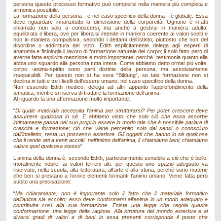
persona questo processo formativo può compiersi nella maniera più completa e
armonica possibile.
La formazione della persona - e nel caso specifico della donna - è globale. Essa
deve riguardare innanzitutto la dimensione della corporeità. Ognuno è infatti
chiamato non solo a conoscersi, ma anche a gestirsi in maniera adulta,
equilibrata e libera, ove per libera si intende in maniera coerente ai valori scelti e
non in maniera compulsiva, secondo i dettami dell’istinto, piuttosto che non del
disordine o addirittura del vizio. Edith esplicitamente delega agli esperti di
anatomia e fisiologia il lavoro di formazione naturale del corpo; il solo fatto però di
averne fatta esplicita menzione è molto importante, perché testimonia quanto ella
abbia uno sguardo alla persona tutta intera. Come abbiamo detto ormai più volte,
corpo -anima-spirito sono parti distinte della persona, ma assolutamente
inseparabili. Per questo non si ha vera “Bildung”, se tale formazione non si
declina in tutti e tre i livelli dell’essere umano, nel caso specifico della donna.
Non essendo Edith medico, delega ad altri appunto l’approfondimento della
tematica, mentre si riserva di trattare la formazione dell’anima.
Al riguardo fa una affermazione molto importante:
“
Di quale materiale necessita l’anima per strutturarsi? Per poter crescere deve
assumere qualcosa in sé. E abbiamo visto che solo ciò che essa assorbe
intimamente passa nel suo proprio essere in modo tale che è possibile parlare di
crescita e formazione; ciò che viene percepito solo dai sensi o conosciuto
dall’intelletto, resta un possesso esteriore. Gli oggetti che hanno in sé qualcosa
che li rende atti a venir accolti nell’intimo dell’anima, li chiamiamo beni; chiamiamo
valore quel qualcosa stesso
”.
L’anima della donna è, secondo Edith, particolarmente sensibile a ciò che è bello,
moralmente nobile, ai valori terreni alti: per questo uno spazio adeguato va
riservato, nella scuola, alla letteratura, all’arte e alla storia, perché sono materie
che ben si prestano a fornire elementi formanti l’animo umano. Viene fatta però
subito una precisazione:
“
Ma chiaramente, non è importante solo il fatto che il materiale formativo
dell’anima sia accolto; esso deve conformarsi all’anima in un modo adeguato e
contribuire così alla sua formazione. Esiste una legge che regola questa
conformazione: una legge della ragione. Alla struttura del mondo esteriore e ai
diversi gradi di valori e di beni in essa presenti corrisponde il posto che