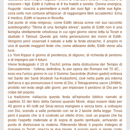
crescere i figli. Edith è l'ultima di 8 tra fratelli e sorelle. Donna energica,
Auguste riuscirà a permettere a molti dei suoi figli - e delle sue figlie,
cosa certo non comune all'epoca!- di raggiungere titoli accademici. Erna
è medico, Edith si laurea in filosofia.
Dal punto di vista religioso, come Edith stessa scrive nel suo racconto
autobiografico "Storia di una famiglia ebrea", quella di Edith non è una
famiglia strettamente ortodossa in cui ogni giorno viene letta la Torah e
studiato il Talmud. Questo già nella generazione dei nonni di Edith.
Vengono però osservati il sabato e tutte le feste ebraiche; è proprio in
una di queste maggiori feste che, come abbiamo detto, Edith viene alla
luce.
Lo Yom Kippur è giorno di penitenza, di digiuno, di richiesta di perdono
e di impegno per il futuro.
Viene festeggiato il 10 di Tischrì; prima della distruzione del Tempio di
Gerusalemme - l'ultima, definitiva, fu per opera dei Romani nel 70 dC, -
esso era l'unico giorno in cui il Sommo Sacerdote (Kohen gadol) entrava
nel Santo dei Santi (Kodesh ha-Kodashim), cioè nella parte più interna
dell'arca e qui pronunciava il nome di Dio, il Tetragramma sacro (JHWH),
proibito nel resto degli altri giorni, per implorare il perdono di Dio per le
colpe del popolo.
La tradizione riallaccia questa festa all'episodio biblico narrato al
capitolo 32 del libro della Genesi quando Mosè, dopo essere stato per
40 giorni e 40 notti sul Sinai senza mangiare e senza bere, a colloquio
con Dio, scende a valle portando con se le 2 tavole della legge. Trova
però il popolo che si è costruito un vitello d'oro, cioè un popolo che ha
posto l'aspetto materiale al di sopra di quello spirituale, arrivando al
punto di divinizzare la materia. Ritenendo Mosè il popolo indegno di
ricevere la Torah, spezza le due tavole. Il popolo però si rende conto