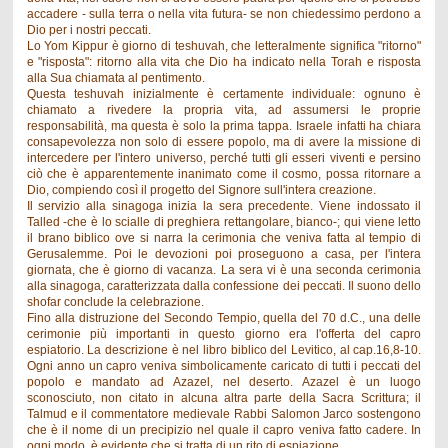
accadere - sulla terra o nella vita futura- se non chiedessimo perdono a
Dio per i nostri peccati.
Lo Yom Kippur è giorno di teshuvah, che letteralmente significa "ritorno"
e "risposta": ritorno alla vita che Dio ha indicato nella Torah e risposta
alla Sua chiamata al pentimento.
Questa teshuvah inizialmente è certamente individuale: ognuno è
chiamato a rivedere la propria vita, ad assumersi le proprie
responsabilità, ma questa è solo la prima tappa. Israele infatti ha chiara
consapevolezza non solo di essere popolo, ma di avere la missione di
intercedere per l'intero universo, perché tutti gli esseri viventi e persino
ciò che è apparentemente inanimato come il cosmo, possa ritornare a
Dio, compiendo così il progetto del Signore sull'intera creazione.
Il servizio alla sinagoga inizia la sera precedente. Viene indossato il
Talled -che è lo scialle di preghiera rettangolare, bianco-; qui viene letto
il brano biblico ove si narra la cerimonia che veniva fatta al tempio di
Gerusalemme. Poi le devozioni poi proseguono a casa, per l'intera
giornata, che è giorno di vacanza. La sera vi è una seconda cerimonia
alla sinagoga, caratterizzata dalla confessione dei peccati. Il suono dello
shofar conclude la celebrazione.
Fino alla distruzione del Secondo Tempio, quella del 70 d.C., una delle
cerimonie più importanti in questo giorno era l'offerta del capro
espiatorio. La descrizione è nel libro biblico del Levitico, al cap.16,8-10.
Ogni anno un capro veniva simbolicamente caricato di tutti i peccati del
popolo e mandato ad Azazel, nel deserto. Azazel è un luogo
sconosciuto, non citato in alcuna altra parte della Sacra Scrittura; il
Talmud e il commentatore medievale Rabbi Salomon Jarco sostengono
che è il nome di un precipizio nel quale il capro veniva fatto cadere. In
ogni modo, è evidente che si tratta di un rito di espiazione.