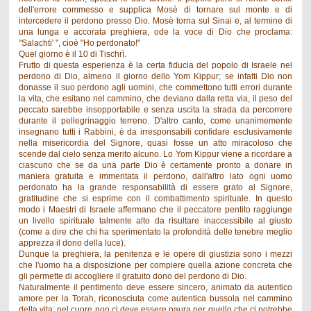
dell'errore commesso e supplica Mosè di tornare sul monte e di
intercedere il perdono presso Dio. Mosè torna sul Sinai e, al termine di
una lunga e accorata preghiera, ode la voce di Dio che proclama:
"Salachti' ", cioè "Ho perdonato!"
Quel giorno è il 10 di Tischrì.
Frutto di questa esperienza è la certa fiducia del popolo di Israele nel
perdono di Dio, almeno il giorno dello Yom Kippur; se infatti Dio non
donasse il suo perdono agli uomini, che commettono tutti errori durante
la vita, che esitano nel cammino, che deviano dalla retta via, il peso del
peccato sarebbe insopportabile e senza uscita la strada da percorrere
durante il pellegrinaggio terreno. D'altro canto, come unanimemente
insegnano tutti i Rabbini, è da irresponsabili confidare esclusivamente
nella misericordia del Signore, quasi fosse un atto miracoloso che
scende dal cielo senza merito alcuno. Lo Yom Kippur viene a ricordare a
ciascuno che se da una parte Dio è certamente pronto a donare in
maniera gratuita e immeritata il perdono, dall'altro lato ogni uomo
perdonato ha la grande responsabilità di essere grato al Signore,
gratitudine che si esprime con il combattimento spirituale. In questo
modo i Maestri di Israele affermano che il peccatore pentito raggiunge
un livello spirituale talmente alto da risultare inaccessibile al giusto
(come a dire che chi ha sperimentato la profondità delle tenebre meglio
apprezza il dono della luce).
Dunque la preghiera, la penitenza e le opere di giustizia sono i mezzi
che l'uomo ha a disposizione per compiere quella azione concreta che
gli permette di accogliere il gratuito dono del perdono di Dio.
Naturalmente il pentimento deve essere sincero, animato da autentico
amore per la Torah, riconosciuta come autentica bussola nel cammino
della vita; nel cuore non ci deve essere paura per quello che ci potrebbe